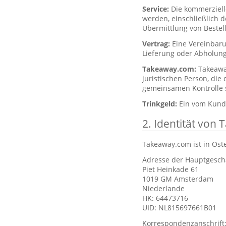
Service:
Die kommerziell
werden, einschließlich 
Übermittlung von Bestel
Vertrag:
Eine Vereinbar
Lieferung oder Abholung
Takeaway.com:
Takeawa
juristischen Person, die
gemeinsamen Kontrolle st
Trinkgeld:
Ein vom Kunde
2. Identität von
Takeaway.com ist in Öst
Adresse der Hauptgeschä
Piet Heinkade 61
1019 GM Amsterdam
Niederlande
HK: 64473716
UID: NL815697661B01
Korrespondenzanschrift