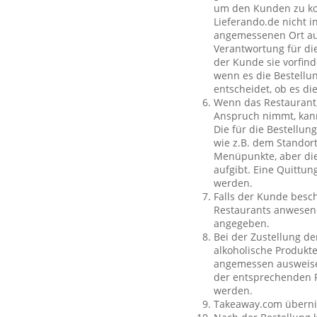
um den Kunden zu kon
Lieferando.de nicht i
angemessenen Ort auß
Verantwortung für die
der Kunde sie vorfind
wenn es die Bestellun
entscheidet, ob es di
Wenn das Restaurant,
Anspruch nimmt, kan
Die für die Bestellu
wie z.B. dem Standor
Menüpunkte, aber die
aufgibt. Eine Quittu
werden.
Falls der Kunde besch
Restaurants anwesend
angegeben.
Bei der Zustellung de
alkoholische Produkte
angemessen ausweisen
der entsprechenden P
werden.
Takeaway.com übernim