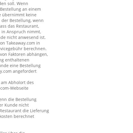
den soll. Wenn
e Bestellung an einem
de übernimmt keine
s der Bestellung, wenn
dass das Restaurant,
de in Anspruch nimmt,
nde nicht anwesend ist.
 von Takeaway.com in
rvicegebühr berechnen.
e von Faktoren abhängen,
ng enthaltenen
unde eine Bestellung
ay.com angefordert
t am Abholort des
y.com-Webseite
wenn die Bestellung
der Kunde nicht
Restaurant die Lieferung
kosten berechnet