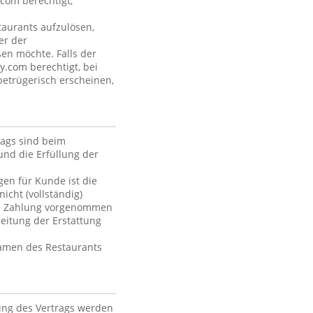
com berechtigt,
aurants aufzulösen,
er der
ßen möchte. Falls der
y.com berechtigt, bei
betrügerisch erscheinen,
rags sind beim
und die Erfüllung der
en für Kunde ist die
icht (vollständig)
die Zahlung vorgenommen
itung der Erstattung
Namen des Restaurants
ung des Vertrags werden