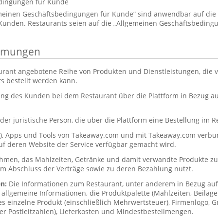
dingungen für Kunde
emeinen Geschäftsbedingungen für Kunde“ sind anwendbar auf di
unden. Restaurants seien auf die „Allgemeinen Geschäftsbedingu
immungen
urant angebotene Reihe von Produkten und Dienstleistungen, die
s bestellt werden kann.
ung des Kunden bei dem Restaurant über die Plattform in Bezug 
der juristische Person, die über die Plattform eine Bestellung im R
s), Apps und Tools von Takeaway.com und mit Takeaway.com ver
uf deren Website der Service verfügbar gemacht wird.
hmen, das Mahlzeiten, Getränke und damit verwandte Produkte zub
um Abschluss der Verträge sowie zu deren Bezahlung nutzt.
en:
Die Informationen zum Restaurant, unter anderem in Bezug a
allgemeine Informationen, die Produktpalette (Mahlzeiten, Beilag
des einzelne Produkt (einschließlich Mehrwertsteuer), Firmenlogo, Gr
er Postleitzahlen), Lieferkosten und Mindestbestellmengen.