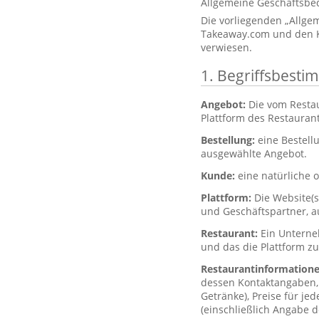
Allgemeine Geschäftsbe
Die vorliegenden „Allg
Takeaway.com und den K
verwiesen.
1. Begriffsbest
Angebot:
Die vom Resta
Plattform des Restaurant
Bestellung:
eine Bestell
ausgewählte Angebot.
Kunde:
eine natürliche o
Plattform:
Die Website(
und Geschäftspartner, a
Restaurant:
Ein Unterne
und das die Plattform z
Restaurantinformation
dessen Kontaktangaben, 
Getränke), Preise für je
(einschließlich Angabe d