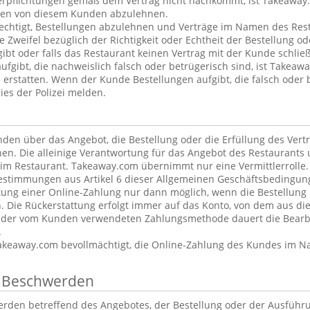
erpflichtungen gemäß dem Vertrag nicht nachkommt, ist Takeaway.
ngen von diesem Kunden abzulehnen.
echtigt, Bestellungen abzulehnen und Verträge im Namen des Rest
Zweifel bezüglich der Richtigkeit oder Echtheit der Bestellung od
ibt oder falls das Restaurant keinen Vertrag mit der Kunde schlie
fgibt, die nachweislich falsch oder betrügerisch sind, ist Takeawa
u erstatten. Wenn der Kunde Bestellungen aufgibt, die falsch oder 
es der Polizei melden.
en über das Angebot, die Bestellung oder die Erfüllung des Vert
en. Die alleinige Verantwortung für das Angebot des Restaurants 
eim Restaurant. Takeaway.com übernimmt nur eine Vermittlerrolle.
timmungen aus Artikel 6 dieser Allgemeinen Geschäftsbedingung
ttung einer Online-Zahlung nur dann möglich, wenn die Bestellung n
n. Die Rückerstattung erfolgt immer auf das Konto, von dem aus 
 der vom Kunden verwendeten Zahlungsmethode dauert die Bearbe
.
akeaway.com bevollmächtigt, die Online-Zahlung des Kundes im 
n Beschwerden
rden betreffend des Angebotes, der Bestellung oder der Ausführ