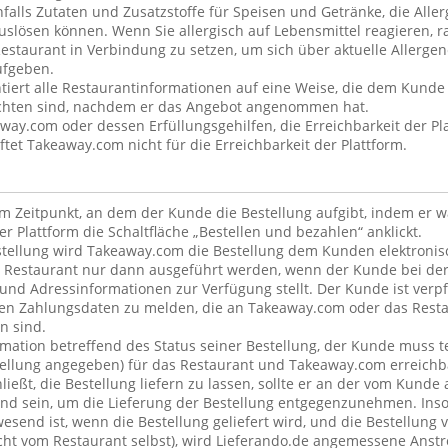
alls Zutaten und Zusatzstoffe für Speisen und Getränke, die Alle
uslösen können. Wenn Sie allergisch auf Lebensmittel reagieren, ra
estaurant in Verbindung zu setzen, um sich über aktuelle Allergen
ufgeben.
iert alle Restaurantinformationen auf eine Weise, die dem Kunde 
ichten sind, nachdem er das Angebot angenommen hat.
away.com oder dessen Erfüllungsgehilfen, die Erreichbarkeit der Pla
et Takeaway.com nicht für die Erreichbarkeit der Plattform.
dem Zeitpunkt, an dem der Kunde die Bestellung aufgibt, indem er 
er Plattform die Schaltfläche „Bestellen und bezahlen“ anklickt.
tellung wird Takeaway.com die Bestellung dem Kunden elektronisc
 Restaurant nur dann ausgeführt werden, wenn der Kunde bei der
 und Adressinformationen zur Verfügung stellt. Der Kunde ist verpfl
en Zahlungsdaten zu melden, die an Takeaway.com oder das Resta
n sind.
rmation betreffend des Status seiner Bestellung, der Kunde muss t
stellung angegeben) für das Restaurant und Takeaway.com erreichb
ließt, die Bestellung liefern zu lassen, sollte er an der vom Kund
nd sein, um die Lieferung der Bestellung entgegenzunehmen. Inso
esend ist, wenn die Bestellung geliefert wird, und die Bestellung 
nicht vom Restaurant selbst), wird Lieferando.de angemessene An