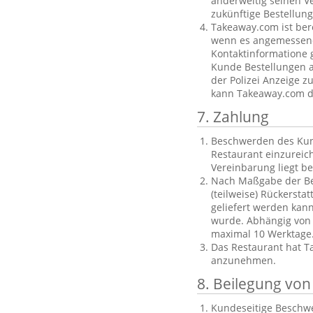
anderweitig seinen V
zukünftige Bestellu
Takeaway.com ist ber
wenn es angemessene 
Kontaktinformatione g
Kunde Bestellungen au
der Polizei Anzeige z
kann Takeaway.com di
7. Zahlung
Beschwerden des Kund
Restaurant einzureich
Vereinbarung liegt b
Nach Maßgabe der Bes
(teilweise) Rückersta
geliefert werden kan
wurde. Abhängig von
maximal 10 Werktage
Das Restaurant hat T
anzunehmen.
8. Beilegung vo
Kundeseitige Beschwe