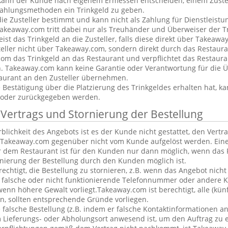
kann der Kunde nach eigenem Ermessen entscheiden, einem Zustel
ahlungsmethoden ein Trinkgeld zu geben.
 die Zusteller bestimmt und kann nicht als Zahlung für Dienstleis
keaway.com tritt dabei nur als Treuhänder und Überweiser der Tr
t das Trinkgeld an die Zusteller, falls diese direkt über Takeawa
teller nicht über Takeaway.com, sondern direkt durch das Restaura
om das Trinkgeld an das Restaurant und verpflichtet das Restaura
n. Takeaway.com kann keine Garantie oder Verantwortung für die 
aurant an den Zusteller übernehmen.
estätigung über die Platzierung des Trinkgeldes erhalten hat, ka
 oder zurückgegeben werden.
 Vertrags und Stornierung der Bestellung
blichkeit des Angebots ist es der Kunde nicht gestattet, den Vertr
Takeaway.com gegenüber nicht vom Kunde aufgelöst werden. Eine
 dem Restaurant ist für den Kunden nur dann möglich, wenn das 
rnierung der Bestellung durch den Kunden möglich ist.
rechtigt, die Bestellung zu stornieren, z.B. wenn das Angebot nicht
falsche oder nicht funktionierende Telefonnummer oder andere 
nn höhere Gewalt vorliegt.Takeaway.com ist berechtigt, alle (kün
, sollten entsprechende Gründe vorliegen.
alsche Bestellung (z.B. indem er falsche Kontaktinformationen an
 Lieferungs- oder Abholungsort anwesend ist, um den Auftrag zu e