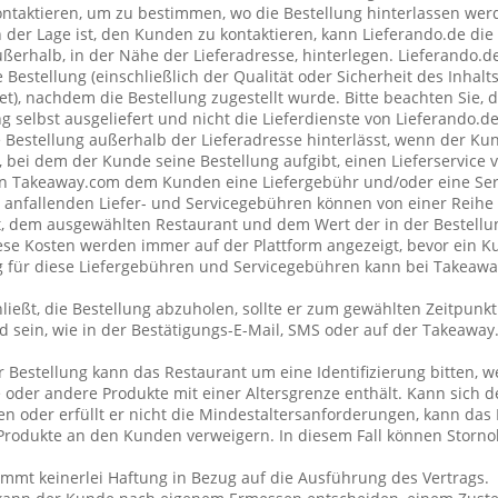
taktieren, um zu bestimmen, wo die Bestellung hinterlassen wer
n der Lage ist, den Kunden zu kontaktieren, kann Lieferando.de di
erhalb, in der Nähe der Lieferadresse, hinterlegen. Lieferando.
 Bestellung (einschließlich der Qualität oder Sicherheit des Inhalt
et), nachdem die Bestellung zugestellt wurde. Bitte beachten Sie, 
g selbst ausgeliefert und nicht die Lieferdienste von Lieferando.
e Bestellung außerhalb der Lieferadresse hinterlässt, wenn der Ku
 bei dem der Kunde seine Bestellung aufgibt, einen Lieferservice
n Takeaway.com dem Kunden eine Liefergebühr und/oder eine Se
ng anfallenden Liefer- und Servicegebühren können von einer Reih
t, dem ausgewählten Restaurant und dem Wert der in der Bestellu
se Kosten werden immer auf der Plattform angezeigt, bevor ein K
ng für diese Liefergebühren und Servicegebühren kann bei Takeaw
ließt, die Bestellung abzuholen, sollte er zum gewählten Zeitpunk
 sein, wie in der Bestätigungs-E-Mail, SMS oder auf der Takeawa
r Bestellung kann das Restaurant um eine Identifizierung bitten, 
 oder andere Produkte mit einer Altersgrenze enthält. Kann sich 
 oder erfüllt er nicht die Mindestaltersanforderungen, kann das 
rodukte an den Kunden verweigern. In diesem Fall können Storno
mt keinerlei Haftung in Bezug auf die Ausführung des Vertrags.