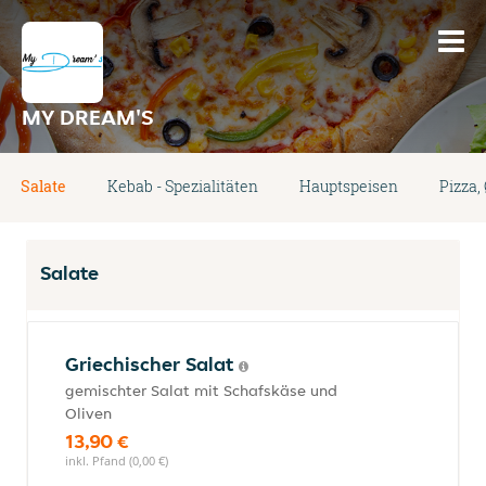
MY DREAM'S
Salate
Kebab - Spezialitäten
Hauptspeisen
Pizza,
Salate
Griechischer Salat
gemischter Salat mit Schafskäse und
Oliven
13,90 €
inkl. Pfand (0,00 €)