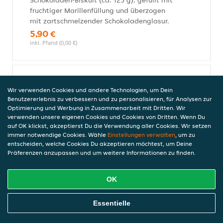
Schokoladen-Biskuit (ca. 125 g), gefüllt mit
fruchtiger Marillenfüllung und überzogen
mit zartschmelzender Schokoladenglasur.
5,90 €
inkl. Pfand (0,00 €)
Baklava (2 Stück Hand gemachte
Wir verwenden Cookies und andere Technologien, um Dein
)
Benutzererlebnis zu verbessern und zu personalisieren, für Analysen zur
mit Walnussfüllung
Optimierung und Werbung in Zusammenarbeit mit Dritten. Wir
verwenden unsere eigenen Cookies und Cookies von Dritten. Wenn Du
5,90 €
auf OK klickst, akzeptierst Du die Verwendung aller Cookies. Wir setzen
inkl. Pfand (0,00 €)
immer notwendige Cookies. Wähle
Einstellungen verwalten
, um zu
entscheiden, welche Cookies Du akzeptieren möchtest, um Deine
Präferenzen anzupassen und um weitere Informationen zu finden.
Beeren-Sahneschnitte
OK
Ein Genuss für Frucht- und Schokofreunde
gleichermaßen: Vanillesahne zwischen
Online Essen Bestellen
zwei Schoko-Tortenböden, darauf rote
Essentielle
Johannisbeeren und Wildheidelbeeren in